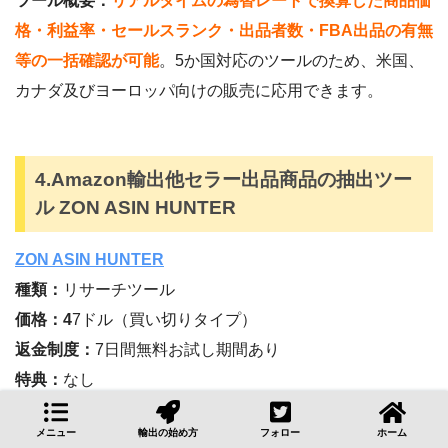
ツール概要：
リ
アルタイムの為替レートで換算した商品価
格・利益率・セールスランク・出品者数・FBA出品の有無
等の一括確認が可能
。5か国対応のツールのため、米国、
カナダ及びヨーロッパ向けの販売に応用できます。
4.Amazon輸出他セラー出品商品の抽出ツー
ル ZON ASIN HUNTER
ZON ASIN HUNTER
種類：
リサーチツール
価格：4
7ドル（買い切りタイプ）
返金制度：
7日間無料お試し期間あり
特典：
なし
対応市場：
アメリカ
メニュー
輸出の始め方
フォロー
ホーム
FBA販売or無在庫販売：
FBA販売と無在庫販売の両方に利