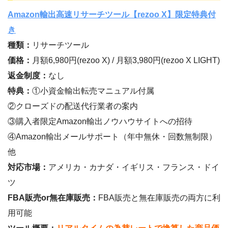
Amazon輸出高速リサーチツール【rezoo X】限定特典付
き
種類：
リサーチツール
価格：
月額6,980円(rezoo X) / 月額3,980円(rezoo X LIGHT)
返金制度：
なし
特典：
①小資金輸出転売マニュアル付属
②クローズドの配送代行業者の案内
③購入者限定Amazon輸出ノウハウサイトへの招待
④Amazon輸出メールサポート（年中無休・回数無制限）
他
対応市場：
アメリカ・カナダ・イギリス・フランス・ドイ
ツ
FBA販売or無在庫販売：
FBA販売と無在庫販売の両方に利
用可能