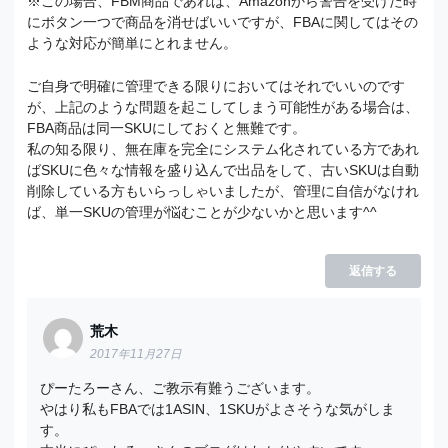
※この場合、FBM商品であれば、Amazonから警告を受けた時
にボタン一つで商品を消せばいいですが、FBAに関してはその
ような対応が簡単にとれません。
ご自身で明確に管理できる限りにおいてはそれでいいのです
が、上記のような問題を起こしてしまう可能性がある場合は、
FBA商品は同一SKUにしておくと無難です。
私の知る限り、無在庫を完全にシステム化されている方であれ
ばSKUに色々な情報を盛り込んで出品をして、古いSKUは自動
削除している方もいらっしゃいましたが、管理に自信がなけれ
ば、単一SKUの管理が悩むことが少ないかと思います^^
返信する
荒木
2017年11月27日
ぴーたろーさん、ご教示有難うございます。
やはり私もFBAでは1ASIN、1SKUがよさそうな気がしま
す。