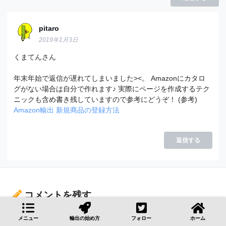
pitaro
2019年1月3日
くまてんさん
年末年始で返信が遅れてしまいました><。 Amazonにカタロ
グがない場合は自分で作れます♪ 実際にページを作成するテク
ニックも含め書き残していますので参考にどうぞ！ (参考)
Amazon輸出 新規商品の登録方法
返信する
コメントを残す
メニュー
輸出の始め方
フォロー
ホーム
メールアドレスが公開されることはありません。
*
が付いてい