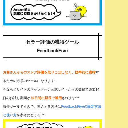
セラー評価の獲得ツール
FeedbackFive
お客さんからのストア評価を取りこぼしなく、効率的に獲得
す
るための必須のツールになります。
今なら当サイトのキャンペーン公式サイトからの登録で通常14
日のお試し期間が
30日間に延長で適用
されます^^
海外ツールですので、導入する方法は
FeedbackFiveの設定方法
と使い方
を参考にどうぞ^^