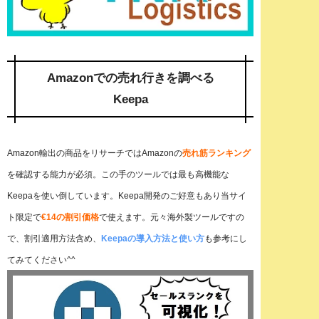
Amazonでの売れ行きを調べる
Keepa
Amazon輸出の商品をリサーチではAmazonの
売れ筋ランキング
を確認する能力が必須。この手のツールでは最も高機能な
Keepaを使い倒しています。Keepa開発のご好意もあり当サイ
ト限定で
€14の割引価格
で使えます。元々海外製ツールですの
で、割引適用方法含め、
Keepaの導入方法と使い方
も参考にし
てみてください^^