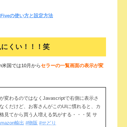
kFiveの使い方と設定方法
見にくい！！！笑
n米国では10月から
セラーの一覧画面の表示
が変
わるのではなくJavascriptで右側に表示さ
なくだけど、お客さんがこのUIに慣れると、カ
格見てから買う人増える気がする・・・笑 サ
Amazon輸出
#物販
#せどり