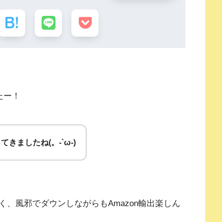
たー！
きましたね(。-`ω-)
、風邪でダウンしながらもAmazon輸出楽しん