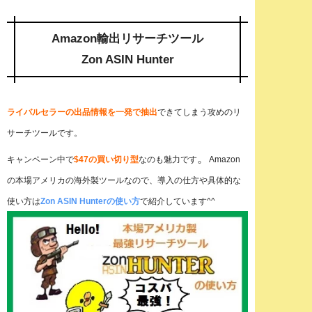
Amazon輸出リサーチツール
Zon ASIN Hunter
ライバルセラーの出品情報を一発で抽出
できてしまう攻めのリ
サーチツールです。
。
キャンペーン中で
$
47の買い切り型
なのも魅力です
Amazon
の本場アメリカの海外製ツールなので、導入の仕方や具体的な
使い方は
Zon ASIN Hunterの使い方
で紹介しています^^