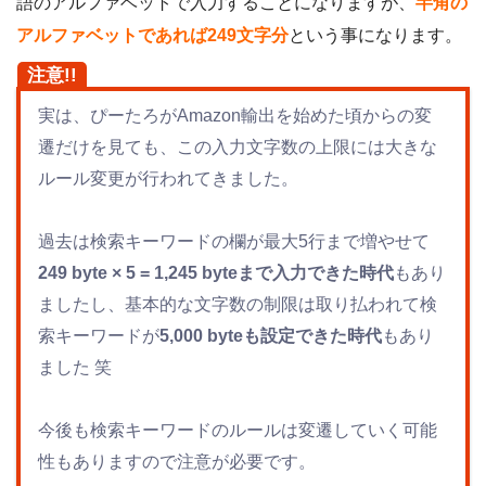
語のアルファベットで入力することになりますが、
半角の
ア
ルファベットであれば249文字分
という事になります。
注意!!
実は、ぴーたろがAmazon輸出を始めた頃からの変
遷だけを見ても、この入力文字数の上限には大きな
ルール変更が行われてきました。
過去は検索キーワードの欄が最大5行まで増やせて
249 byte × 5 = 1,245 byteまで入力できた時代
もあり
ましたし、基本的な文字数の制限は取り払われて検
索キーワードが
5,000 byteも設定できた時代
もあり
ました 笑
今後も検索キーワードのルールは変遷していく可能
性もありますので注意が必要です。