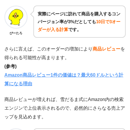
実際にページに訪れて商品を購入するコン
バージョン率が3%だとしても
10日で3オー
ダーが入る計算
です。
ぴーたろ
さらに言えば、このオーダーの増加により
商品レビュー
を
得られる可能性が高まります。
(参考)
Amazon商品レビュー1件の価値は？最大60ドルという計
算になる理由
商品レビューが増えれば、雪だるま式にAmazon内の検索
エンジンで上位表示されるので、必然的にさらなる売上ア
ップを見込めます。