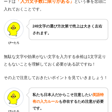
「入力文字数に限りがある」
ードは
という事を念頭に
入れておくことです。
249文字の選び方次第で売上は大きく左右
されます。
ぴーたろ
無駄な文字や効果がない文字を入力する余裕は1文字足り
ともないことを理解しておく必要がある訳ですね！
その上で注意しておきたいポイントを見ていきましょう！
私たち日本人だからこそ注意したい
英
語特
有の入力ルール
も存在するため注意が必要
です。
ぴーたろ